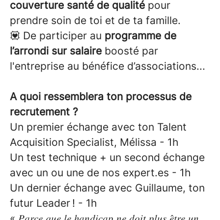
couverture santé de qualité
pour
prendre soin de toi et de ta famille.
💟 De participer au
programme de
l’arrondi sur salaire
boosté par
l'entreprise au bénéfice d’associations...
A quoi ressemblera ton processus de
recrutement ?
Un premier échange avec ton Talent
Acquisition Specialist, Mélissa - 1h
Un test technique + un second échange
avec un ou une de nos expert.es - 1h
Un dernier échange avec Guillaume, ton
futur Leader ! - 1h
« 𝑃𝑎𝑟𝑐𝑒 𝑞𝑢𝑒 𝑙𝑒 ℎ𝑎𝑛𝑑𝑖𝑐𝑎𝑝 𝑛𝑒 𝑑𝑜𝑖𝑡 𝑝𝑙𝑢𝑠 𝑒̂𝑡𝑟𝑒 𝑢𝑛