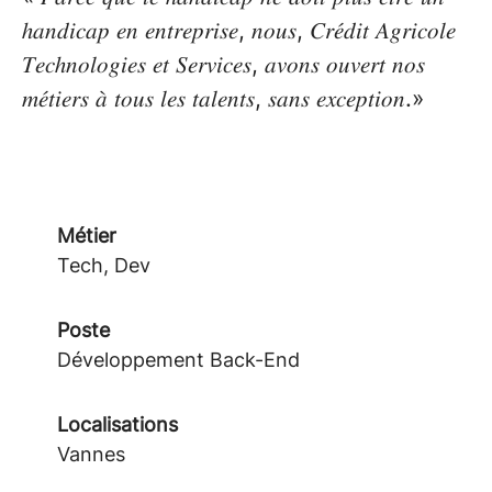
ℎ𝑎𝑛𝑑𝑖𝑐𝑎𝑝 𝑒𝑛 𝑒𝑛𝑡𝑟𝑒𝑝𝑟𝑖𝑠𝑒, 𝑛𝑜𝑢𝑠, 𝐶𝑟𝑒́𝑑𝑖𝑡 𝐴𝑔𝑟𝑖𝑐𝑜𝑙𝑒
𝑇𝑒𝑐ℎ𝑛𝑜𝑙𝑜𝑔𝑖𝑒𝑠 𝑒𝑡 𝑆𝑒𝑟𝑣𝑖𝑐𝑒𝑠, 𝑎𝑣𝑜𝑛𝑠 𝑜𝑢𝑣𝑒𝑟𝑡 𝑛𝑜𝑠
𝑚𝑒́𝑡𝑖𝑒𝑟𝑠 𝑎̀ 𝑡𝑜𝑢𝑠 𝑙𝑒𝑠 𝑡𝑎𝑙𝑒𝑛𝑡𝑠, 𝑠𝑎𝑛𝑠 𝑒𝑥𝑐𝑒𝑝𝑡𝑖𝑜𝑛.»
Métier
Tech, Dev
Poste
Développement Back-End
Localisations
Vannes