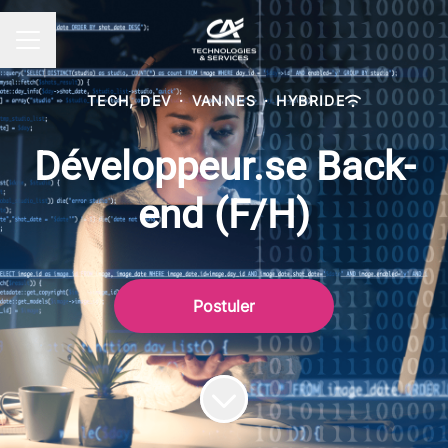
MENU CARRIÈRE
TECH, DEV
·
VANNES
·
HYBRIDE
Développeur.se Back-
end (F/H)
Postuler