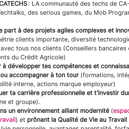
e CATECHS
: LA communauté des techs de CA-
Techtalks, des serious games, du Mob Progra
e part à des projets agiles complexes et inno
étrie clients importante, diversité technologi
e avec tous nos clients (Conseillers bancaires
ents du Crédit Agricole)
r à développer tes compétences et connaissa
ou accompagner à ton tour
(formations, inté
ilité interne, actions marque employeur)
uer ta carrière professionnelle et t’investir 
rne et groupe).
ns un environnement alliant modernité
(
espac
travail
) et
prônant la Qualité de Vie au Travail
/vie personnelle, avantages parentalité, forfa