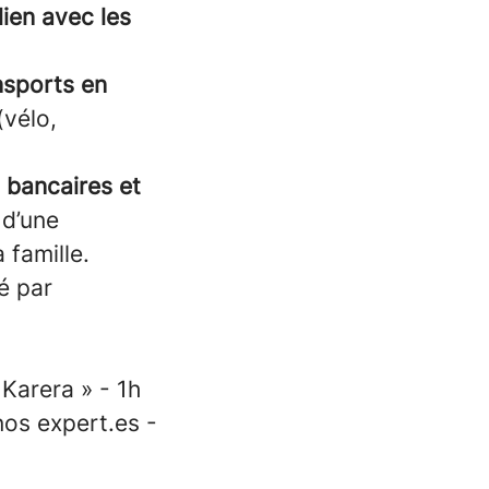
lien avec les
nsports en
(vélo,
 bancaires et
 d’une
 famille.
é par
Karera » - 1h
os expert.es -