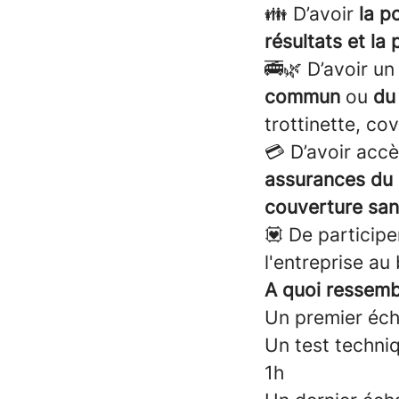
👪 D’avoir
la p
résultats et l
🚎🌿 D’avoir un 
commun
ou
du
trottinette, co
💳 D’avoir acc
assurances du
couverture san
💟 De particip
l'entreprise au
A quoi ressemb
Un premier écha
Un test techni
1h