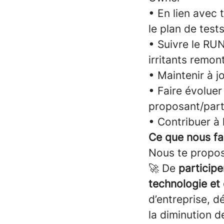
• En lien avec 
le plan de test
• Suivre le RU
irritants remon
• Maintenir à j
• Faire évolue
proposant/part
• Contribuer à 
Ce que nous fai
Nous te propos
🚀 De
participe
technologie et 
d’entreprise, d
la diminution 