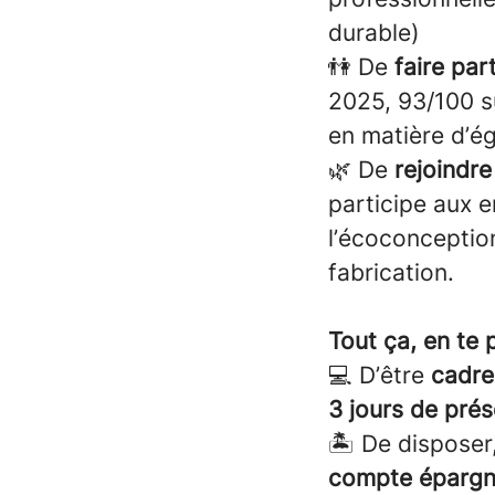
durable)
👫 De
faire par
2025, 93/100 s
en matière d’é
🌿 De
rejoindr
participe aux e
l’écoconception
fabrication.
Tout ça, en te 
💻 D’être
cadre 
3 jours de pré
🏝 De disposer
compte épargn