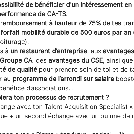
ossibilité de bénéficier d'un intéressement
en 
a performance de CA-TS
.
r
emboursement à hauteur de 75% de tes tra
 forfait mobilité durable de 500 euros par an
voiturage).
ès à
un restaurant d’entreprise
, aux
avantages
 Groupe CA
, des
avantages du CSE
, ainsi que
té de qualité
pour prendre soin de toi et de ta
er au
programme de l’arrondi sur salaire
boost
 bénéfice d’associations...
lera ton processus de recrutement ?
nge avec ton Talent Acquisition Specialist « 
que + un second échange avec un ou une de n