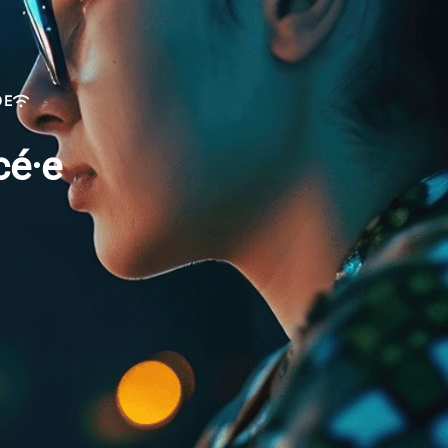
DE
cé·e