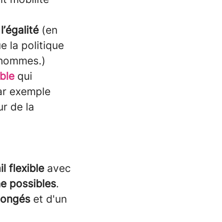
 l’égalité
(en
 la politique
t hommes.)
ble
qui
par exemple
ur de la
l flexible
avec
ne possibles
.
congés
et d'un