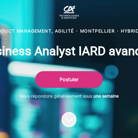
ODUCT MANAGEMENT, AGILITÉ
·
MONTPELLIER
·
HYBRI
iness Analyst IARD avan
Postuler
Nous répondons généralement sous
une semaine