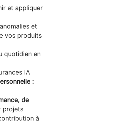
ir et appliquer
 anomalies et
ue vos produits
u quotidien en
surances IA
personnelle :
rmance, de
x projets
contribution à