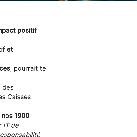
mpact positif
?
if et
ices
, pourrait te
s des
des Caisses
t nos 1900
r IT de
esponsabilité