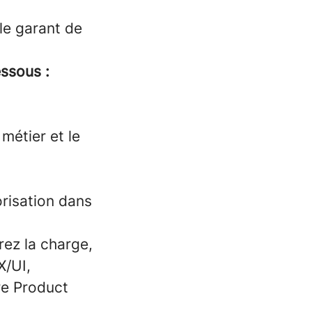
 le garant de
essous :
métier et le
orisation dans
rez la charge,
X/UI,
re Product