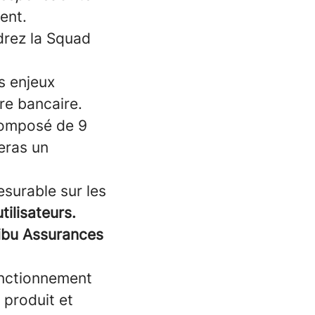
ient.
drez la Squad
s enjeux
fre bancaire.
omposé de 9
eras un
surable sur les
tilisateurs.
ribu Assurances
onctionnement
 produit et