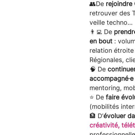
👥De
rejoindr
retrouver des 
veille techno…
👨‍💻 De
prendr
en bout
: volum
relation étroit
Régionales, cli
🧠 De
continue
accompagné∙e 
mentoring, mob
⭐ De
faire évol
(mobilités inte
🏦 D’
évoluer da
créativité, télé
professionnelle