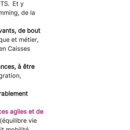
TS. Et y
mming, de la
vants, de bout
que et métier,
 en Caisses
nces, à être
gration,
durablement
es agiles et de
(équilibre vie
it mobilité