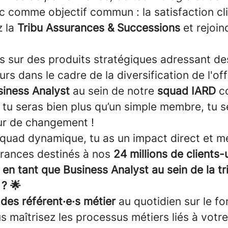
 comme objectif commun : la satisfaction cl
z la
Tribu Assurances & Successions
et rejoin
ns sur des produits stratégiques adressant de
urs dans le cadre de la diversification de l'of
siness Analyst
au sein de notre
squad IARD
c
 tu seras bien plus qu’un simple membre, tu s
ur de changement !
squad dynamique, tu as un impact direct et me
urances destinés à nos
24 millions de clients-u
 en tant que Business Analyst au sein de la t
 ? 🌟
 des référent·e·s métier
au quotidien sur le f
s maîtrisez les processus métiers liés à votre