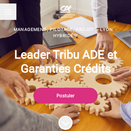
MENU CARRIÈRE
MANAGEMENT, PILOTAGE, PROJET
·
LYON
·
HYBRIDE
Leader Tribu ADE et
Garanties Crédits
Postuler